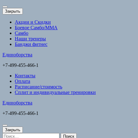
Перейти
к
Закрыть
содержимому
(нажмите
Акции и Скидки
Enter)
Боевое Самбо/ММА
Самбо
Наши тренеры
Банджи фитнес
Единоборства
+7-499-455-466-1
Контакты
Оплата
Расписание/стоимость
Сплит и индивидуальные тренировки
Единоборства
+7-499-455-466-1
Закрыть
Найти: